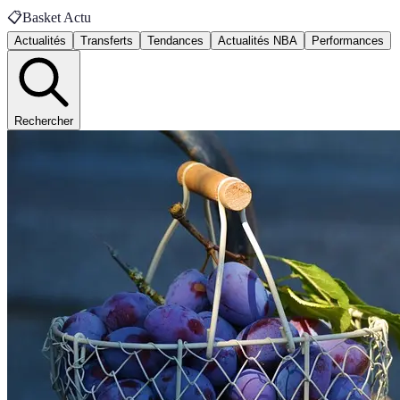
📋
Basket Actu
Actualités
Transferts
Tendances
Actualités NBA
Performances
Rechercher