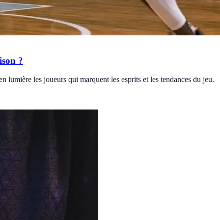
ison ?
 lumière les joueurs qui marquent les esprits et les tendances du jeu.