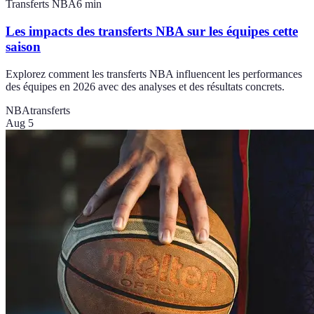
Transferts NBA
6
min
Les impacts des transferts NBA sur les équipes cette
saison
Explorez comment les transferts NBA influencent les performances
des équipes en 2026 avec des analyses et des résultats concrets.
NBA
transferts
Aug 5