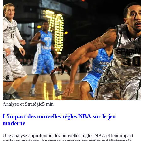
Analyse et Stratégie
5
min
L'impact des nouvelles règles NBA sur le jeu
moderne
Une analyse approfondie des nouvelles règles NBA et leur impact