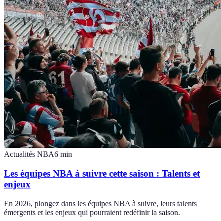
Actualités NBA
6
min
Les équipes NBA à suivre cette saison : Talents et
enjeux
En 2026, plongez dans les équipes NBA à suivre, leurs talents
émergents et les enjeux qui pourraient redéfinir la saison.