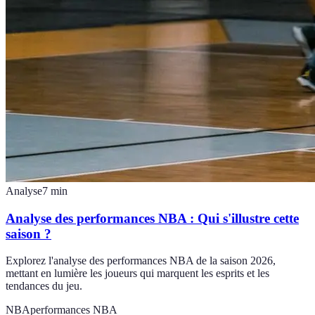
Analyse
7
min
Analyse des performances NBA : Qui s'illustre cette
saison ?
Explorez l'analyse des performances NBA de la saison 2026,
mettant en lumière les joueurs qui marquent les esprits et les
tendances du jeu.
NBA
performances NBA