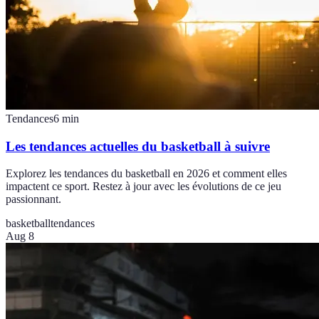
Tendances
6
min
Les tendances actuelles du basketball à suivre
Explorez les tendances du basketball en 2026 et comment elles
impactent ce sport. Restez à jour avec les évolutions de ce jeu
passionnant.
basketball
tendances
Aug 8