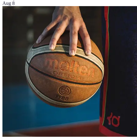
Aug 8