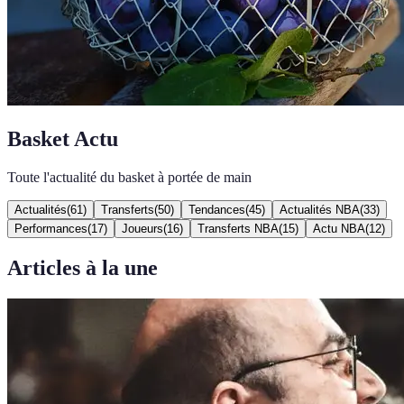
Basket Actu
Toute l'actualité du basket à portée de main
Actualités
(
61
)
Transferts
(
50
)
Tendances
(
45
)
Actualités NBA
(
33
)
Performances
(
17
)
Joueurs
(
16
)
Transferts NBA
(
15
)
Actu NBA
(
12
)
Articles à la une