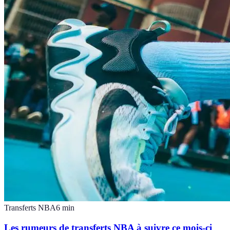
Transferts NBA
6
min
Les rumeurs de transferts NBA à suivre ce mois-ci