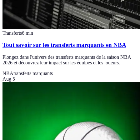
Transferts
6
min
Tout savoir sur les transferts marquants en NBA
Plongez dans l'univers des transferts marquants de la saison NBA
2026 et découvrez leur impact sur les équipes et les joueurs.
NBA
transferts marquants
Aug 5