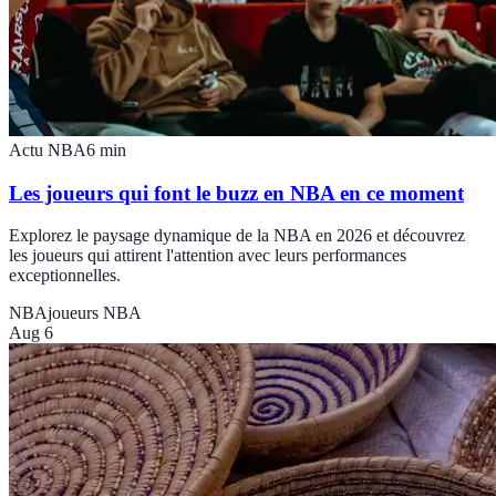
Actu NBA
6
min
Les joueurs qui font le buzz en NBA en ce moment
Explorez le paysage dynamique de la NBA en 2026 et découvrez
les joueurs qui attirent l'attention avec leurs performances
exceptionnelles.
NBA
joueurs NBA
Aug 6