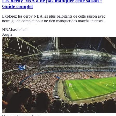
Les derby NBA à ne pas manquer cette saison :
Guide complet
Explorez les derby NBA les plus palpitants de cette saison avec
notre guide complet pour ne rien manquer des matchs intenses.
NBA
basketball
Aug 2