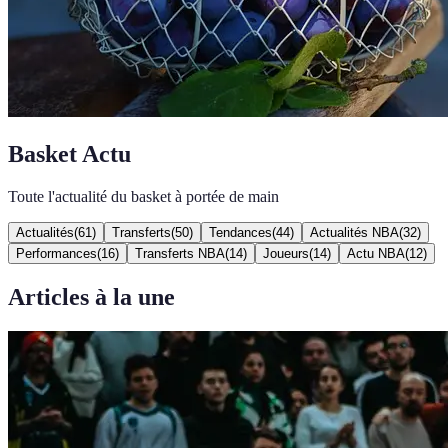
Basket Actu
Toute l'actualité du basket à portée de main
Actualités
(
61
)
Transferts
(
50
)
Tendances
(
44
)
Actualités NBA
(
32
)
Performances
(
16
)
Transferts NBA
(
14
)
Joueurs
(
14
)
Actu NBA
(
12
)
Articles à la une