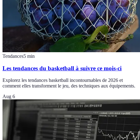
Tendances
5
min
Les tendances du basketball à suivre ce mois-ci
Explorez les tendances basketball incontournables de 2026 et
comment elles transforment le jeu, des techniques aux équipements.
Aug 6