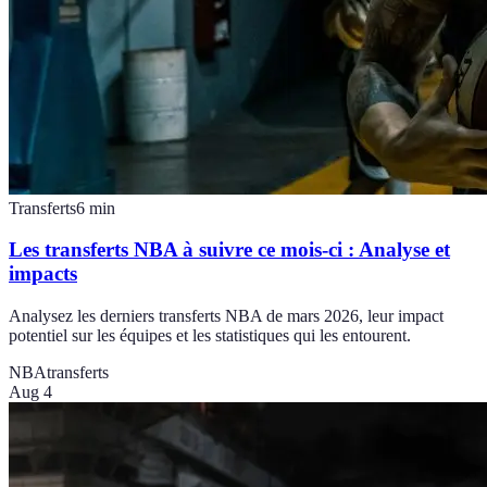
Transferts
6
min
Les transferts NBA à suivre ce mois-ci : Analyse et
impacts
Analysez les derniers transferts NBA de mars 2026, leur impact
potentiel sur les équipes et les statistiques qui les entourent.
NBA
transferts
Aug 4