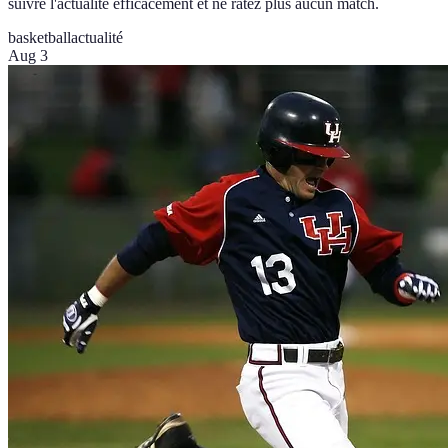
suivre l'actualité efficacement et ne ratez plus aucun match.
basketball
actualité
Aug 3