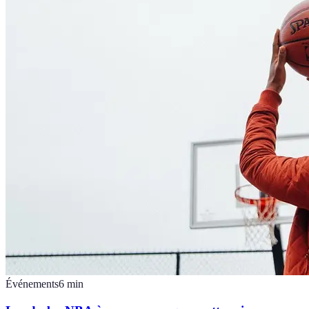
Événements
6
min