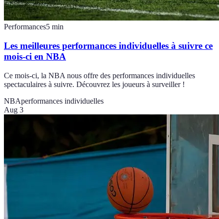
Performances
5
min
Les meilleures performances individuelles à suivre ce
mois-ci en NBA
Ce mois-ci, la NBA nous offre des performances individuelles
spectaculaires à suivre. Découvrez les joueurs à surveiller !
NBA
performances individuelles
Aug 3