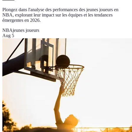
Plongez dans l'analyse des performances des jeunes joueurs en
NBA, explorant leur impact sur les équipes et les tendances
émergentes en 2026.
NBA
jeunes joueurs
Aug 5