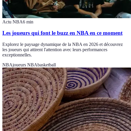
Actu NBA
6
min
Les joueurs qui font le buzz en NBA en ce moment
Explorez le paysage dynamique de la NBA en 2026 et découvrez
les joueurs qui attirent l'attention avec leurs performances
exceptionnelles.
NBA
joueurs NBA
basketball