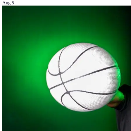
Aug 5