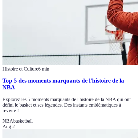
Histoire et Culture
6
min
Top 5 des moments marquants de l'histoire de la
NBA
Explorez les 5 moments marquants de l'histoire de la NBA qui ont
défini le basket et ses légendes. Des instants emblématiques à
revivre !
NBA
basketball
Aug 2