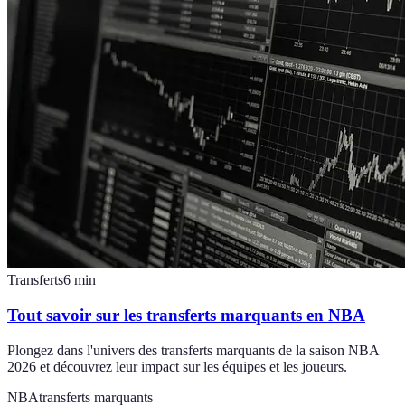
Transferts
6
min
Tout savoir sur les transferts marquants en NBA
Plongez dans l'univers des transferts marquants de la saison NBA
2026 et découvrez leur impact sur les équipes et les joueurs.
NBA
transferts marquants