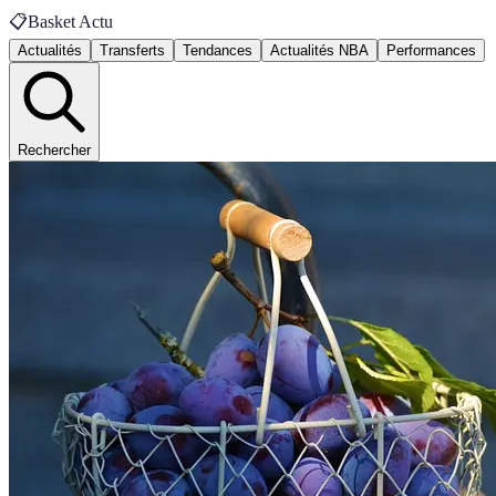
📋
Basket Actu
Actualités
Transferts
Tendances
Actualités NBA
Performances
Rechercher