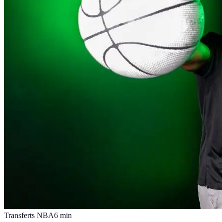
Transferts NBA
6
min