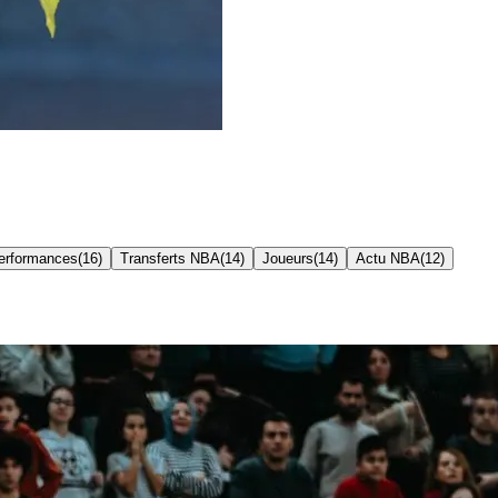
erformances
(
16
)
Transferts NBA
(
14
)
Joueurs
(
14
)
Actu NBA
(
12
)