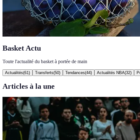
Basket Actu
Toute l'actualité du basket à portée de main
Actualités
(
61
)
Transferts
(
50
)
Tendances
(
44
)
Actualités NBA
(
32
)
P
Articles à la une