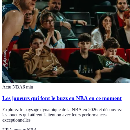
Actu NBA
6
min
Les joueurs qui font le buzz en NBA en ce moment
Explorez le paysage dynamique de la NBA en 2026 et découvrez
les joueurs qui attirent l'attention avec leurs performances
exceptionnelles.
NBA
joueurs NBA