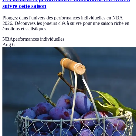
suivre cette saison
Plongez dans l'univers des performances individuelles en NBA
2026. Découvrez les joueurs clés à suivre pour une saison riche en
émotions et statistiques.
NBA
performances individuelles
Aug 6