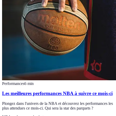
Performances
6
min
Les meilleures performances NBA à suivre ce mois-ci
Plongez dans l'univers de la NBA et découvrez les performances les
plus attendues ce mois-ci. Qui sera la star des parquets ?