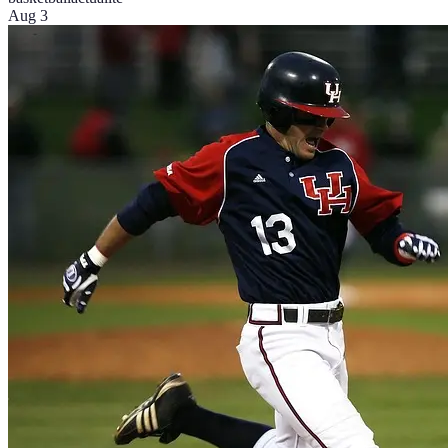
Aug 3