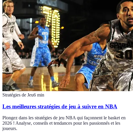
Stratégies de Jeu
6
min
Les meilleures stratégies de jeu à suivre en NBA
Plongez dans les stratégies de jeu NBA qui façonnent le basket en
2026 ! Analyse, conseils et tendances pour les passionnés et les
joueurs.