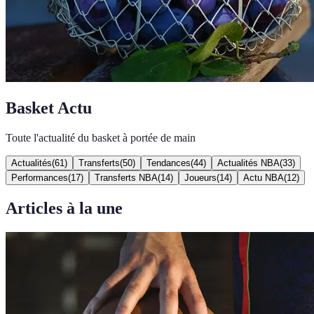
Basket Actu
Toute l'actualité du basket à portée de main
Actualités
(
61
)
Transferts
(
50
)
Tendances
(
44
)
Actualités NBA
(
33
)
Performances
(
17
)
Transferts NBA
(
14
)
Joueurs
(
14
)
Actu NBA
(
12
)
Articles à la une