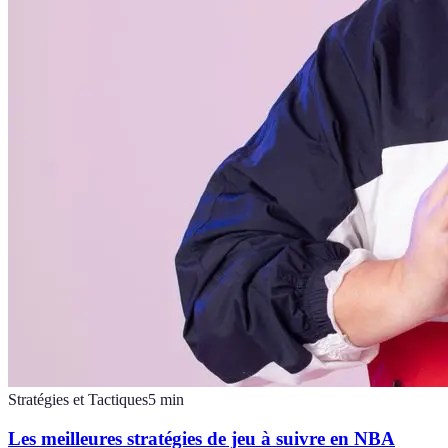
Stratégies et Tactiques
5
min
Les meilleures stratégies de jeu à suivre en NBA