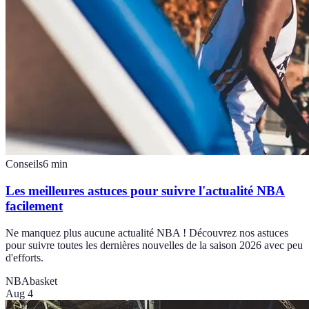
Conseils
6
min
Les meilleures astuces pour suivre l'actualité NBA
facilement
Ne manquez plus aucune actualité NBA ! Découvrez nos astuces
pour suivre toutes les dernières nouvelles de la saison 2026 avec peu
d'efforts.
NBA
basket
Aug 4