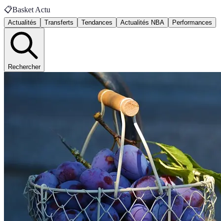
📋
Basket Actu
Actualités
Transferts
Tendances
Actualités NBA
Performances
Rechercher