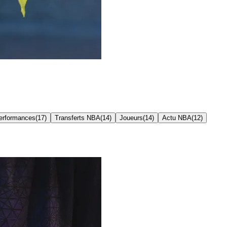
erformances
(
17
)
Transferts NBA
(
14
)
Joueurs
(
14
)
Actu NBA
(
12
)