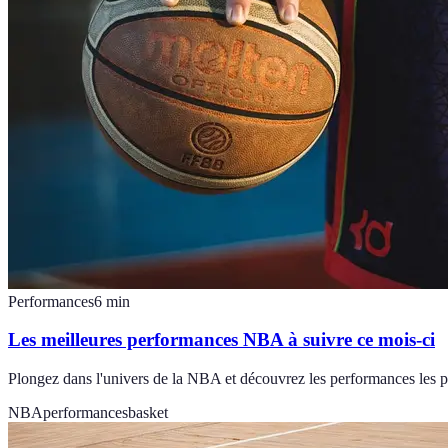
Performances
6
min
Les meilleures performances NBA à suivre ce mois-ci
Plongez dans l'univers de la NBA et découvrez les performances les plu
NBA
performances
basket