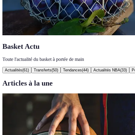
Basket Actu
Toute l'actualité du basket à portée de main
Actualités
(
61
)
Transferts
(
50
)
Tendances
(
44
)
Actualités NBA
(
33
)
P
Articles à la une