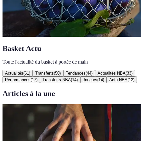
Basket Actu
Toute l'actualité du basket à portée de main
Actualités
(
61
)
Transferts
(
50
)
Tendances
(
44
)
Actualités NBA
(
33
)
Performances
(
17
)
Transferts NBA
(
14
)
Joueurs
(
14
)
Actu NBA
(
12
)
Articles à la une