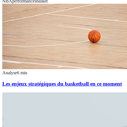
NBA
performances
basket
Analyse
6
min
Les enjeux stratégiques du basketball en ce moment