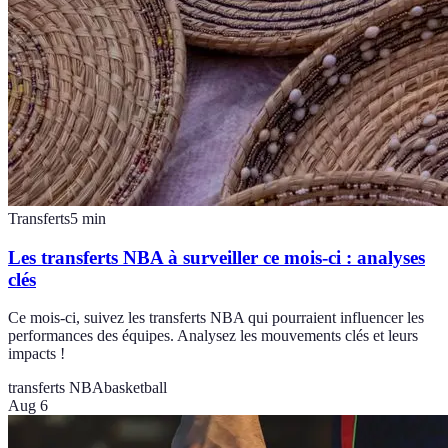
Transferts
5
min
Les transferts NBA à surveiller ce mois-ci : analyses
clés
Ce mois-ci, suivez les transferts NBA qui pourraient influencer les
performances des équipes. Analysez les mouvements clés et leurs
impacts !
transferts NBA
basketball
Aug 6