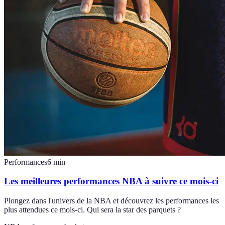
Performances
6
min
Les meilleures performances NBA à suivre ce mois-ci
Plongez dans l'univers de la NBA et découvrez les performances les
plus attendues ce mois-ci. Qui sera la star des parquets ?