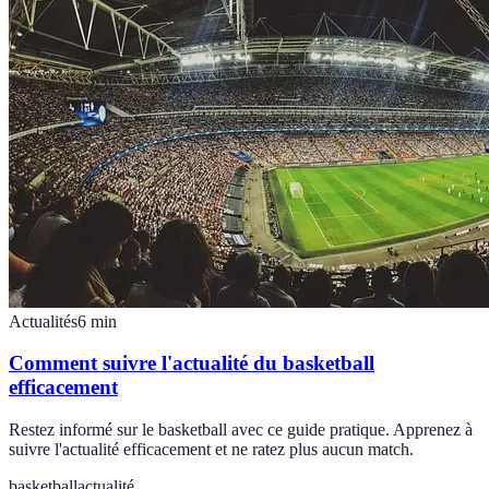
Actualités
6
min
Comment suivre l'actualité du basketball
efficacement
Restez informé sur le basketball avec ce guide pratique. Apprenez à
suivre l'actualité efficacement et ne ratez plus aucun match.
basketball
actualité