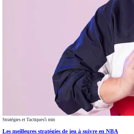
Stratégies et Tactiques
5
min
Les meilleures stratégies de jeu à suivre en NBA