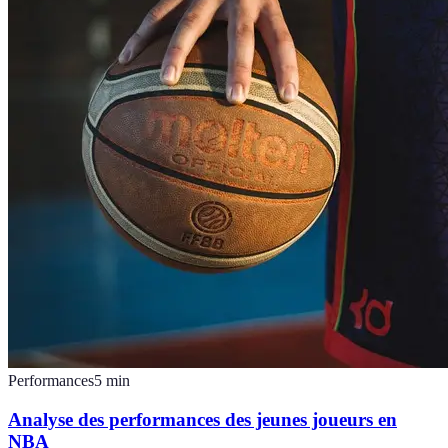
Performances
5
min
Analyse des performances des jeunes joueurs en
NBA