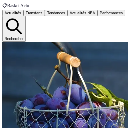
📋
Basket Actu
Actualités
Transferts
Tendances
Actualités NBA
Performances
Rechercher