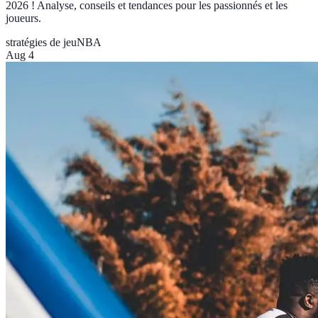
2026 ! Analyse, conseils et tendances pour les passionnés et les
joueurs.
stratégies de jeu
NBA
Aug 4