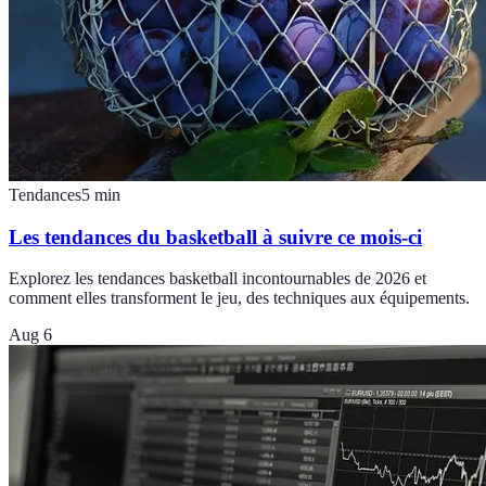
Tendances
5
min
Les tendances du basketball à suivre ce mois-ci
Explorez les tendances basketball incontournables de 2026 et
comment elles transforment le jeu, des techniques aux équipements.
Aug 6