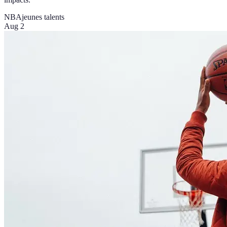
NBA
jeunes talents
Aug 2