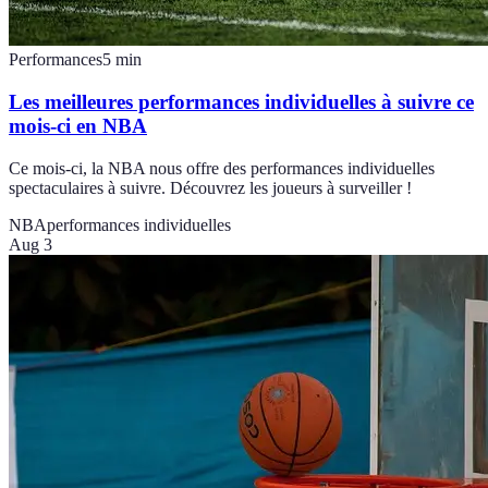
Performances
5
min
Les meilleures performances individuelles à suivre ce
mois-ci en NBA
Ce mois-ci, la NBA nous offre des performances individuelles
spectaculaires à suivre. Découvrez les joueurs à surveiller !
NBA
performances individuelles
Aug 3