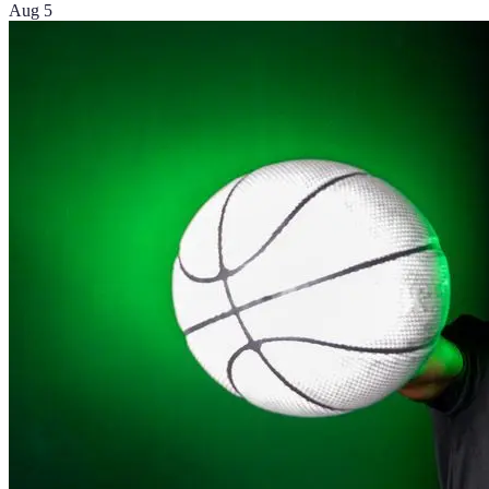
Aug 5