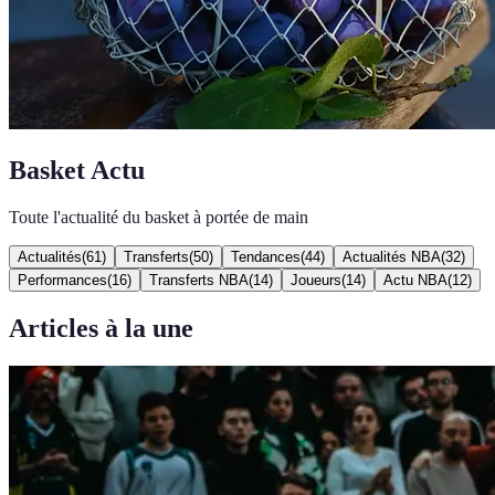
Basket Actu
Toute l'actualité du basket à portée de main
Actualités
(
61
)
Transferts
(
50
)
Tendances
(
44
)
Actualités NBA
(
32
)
Performances
(
16
)
Transferts NBA
(
14
)
Joueurs
(
14
)
Actu NBA
(
12
)
Articles à la une