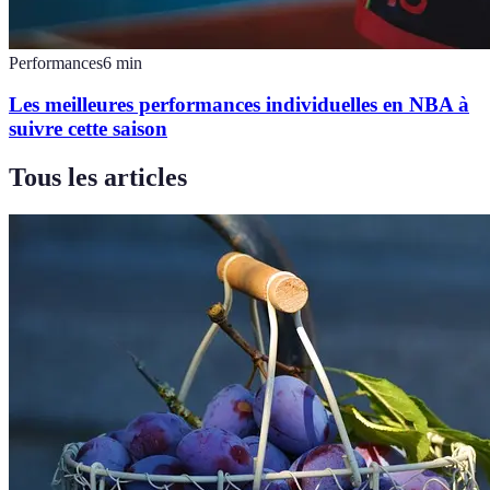
Performances
6
min
Les meilleures performances individuelles en NBA à
suivre cette saison
Tous les articles