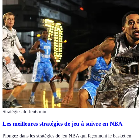
Stratégies de Jeu
6
min
Les meilleures stratégies de jeu à suivre en NBA
Plongez dans les stratégies de jeu NBA qui façonnent le basket en