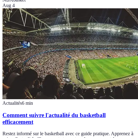
Aug 4
Actualités
6
min
Comment suivre l'actualité du basketball
efficacement
Restez informé sur le basketball avec ce guide pratique. Apprenez à