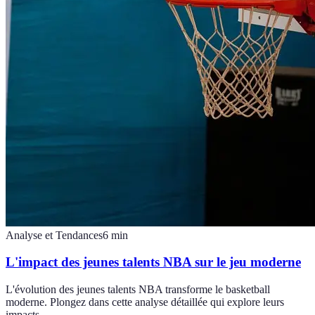
Analyse et Tendances
6
min
L'impact des jeunes talents NBA sur le jeu moderne
L'évolution des jeunes talents NBA transforme le basketball
moderne. Plongez dans cette analyse détaillée qui explore leurs
impacts.