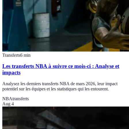
Transferts
6
min
Les transferts NBA à suivre ce mois-ci : Analyse et
impacts
Analysez les derniers transferts NBA de mars 2026, leur impact
potentiel sur les équipes et les statistiques qui les entourent.
NBA
transferts
Aug 4