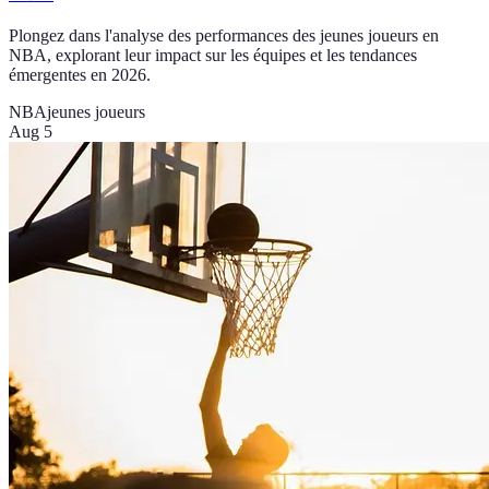
Plongez dans l'analyse des performances des jeunes joueurs en
NBA, explorant leur impact sur les équipes et les tendances
émergentes en 2026.
NBA
jeunes joueurs
Aug 5