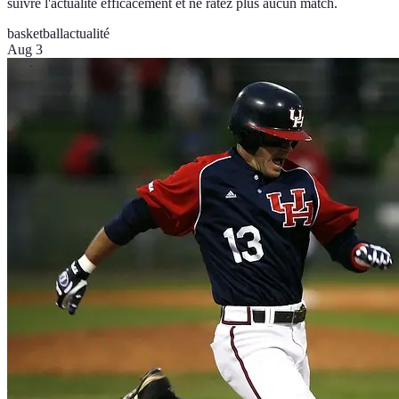
suivre l'actualité efficacement et ne ratez plus aucun match.
basketball
actualité
Aug 3