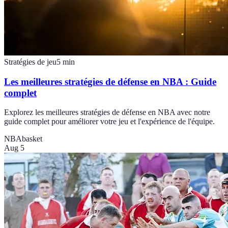
Stratégies de jeu
5
min
Les meilleures stratégies de défense en NBA : Guide
complet
Explorez les meilleures stratégies de défense en NBA avec notre
guide complet pour améliorer votre jeu et l'expérience de l'équipe.
NBA
basket
Aug 5