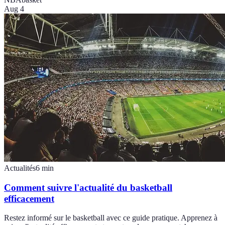
Aug 4
Actualités
6
min
Comment suivre l'actualité du basketball
efficacement
Restez informé sur le basketball avec ce guide pratique. Apprenez à