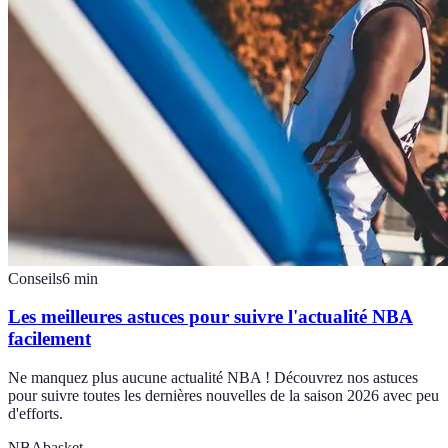
Conseils
6
min
Les meilleures astuces pour suivre l'actualité NBA
facilement
Ne manquez plus aucune actualité NBA ! Découvrez nos astuces
pour suivre toutes les dernières nouvelles de la saison 2026 avec peu
d'efforts.
NBA
basket