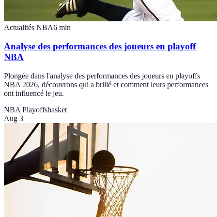
Actualités NBA
6
min
Analyse des performances des joueurs en playoff
NBA
Plongée dans l'analyse des performances des joueurs en playoffs
NBA 2026, découvrons qui a brillé et comment leurs performances
ont influencé le jeu.
NBA Playoffs
basket
Aug 3